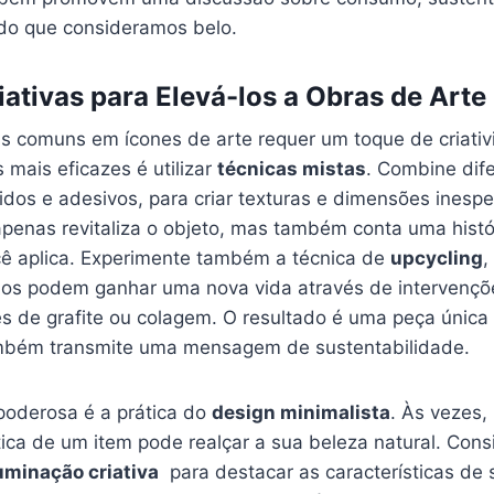
 do que consideramos belo.
ativas para Elevá-los‌ a Obras de Arte
 comuns ‍em ícones de‍ arte requer ⁣um toque de criativ
 mais eficazes é⁣ utilizar
técnicas mistas
. Combine dife
idos ​e ⁢adesivos, para criar texturas⁣ e dimensões ines
penas revitaliza ‌o objeto, mas também conta uma histó
‍ aplica. Experimente também ‍a técnica de
upcycling
,
os podem ganhar uma nova vida através de intervenções⁣
 de grafite ou colagem. O​ resultado​ é ‍uma peça única
bém transmite uma mensagem ⁤de ​sustentabilidade.
poderosa é⁣ a prática ⁤do
design minimalista
. Às ‍vezes
ética​ de um item pode realçar ​a‌ sua beleza natural.​ Con
uminação criativa
⁤ para destacar as características de​