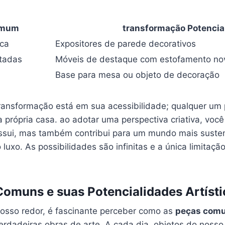
omum
transformação Potencia
ica
Expositores ⁢de parede decorativos
tadas
Móveis de ⁤destaque com ⁢estofamento no
Base para‍ mesa ou ‌objeto de decoração
ransformação⁣ está em‌ sua acessibilidade; qualquer um 
a própria casa. ‌ao adotar⁢ uma perspectiva criativa, vo
possui, mas também contribui para um mundo mais susten
o luxo.⁣ As possibilidades são infinitas e a única limitação
omuns‍ e ⁢suas Potencialidades Artísti
nosso redor, é fascinante perceber como as
peças⁢ com
erdadeiras obras ‌de arte. A cada dia, objetos do nosso