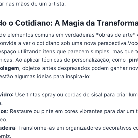
 ‌nas mãos⁢ de‍ um ⁢artista.
o⁢ o ​Cotidiano: A Magia da Transform
de ‌elementos comuns ⁢em verdadeiras ⁤*obras de arte* 
onvida a ver ‍o cotidiano sob uma nova perspectiva.Vo
espaço ⁣utilizando itens ​que ⁢parecem simples, ⁣mas⁣ que 
‌ únicas. Ao aplicar técnicas ‍de ‌personalização, como ​
pin
⁣colagem
, objetos antes desprezados podem⁢ ganhar nova
 estão algumas ideias para inspirá-lo:
vidro
: Use tintas‌ spray ou cordas de sisal para criar lum
s.
gos
: Restaure ou pinte⁣ em ​cores vibrantes⁤ para dar um 
eo.
adeira
: ​Transforme-as em organizadores decorativos co
rniz.