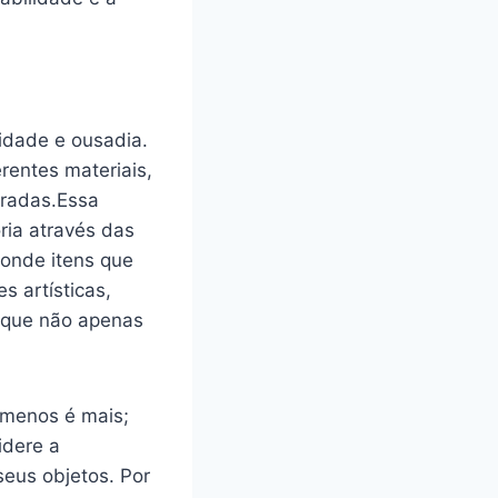
idade⁤ e ousadia.
rentes materiais,
peradas.Essa
ria através das
‍ onde itens ⁢que
 artísticas,
 ⁣que não apenas
, menos é mais;
sidere a
 seus objetos. Por