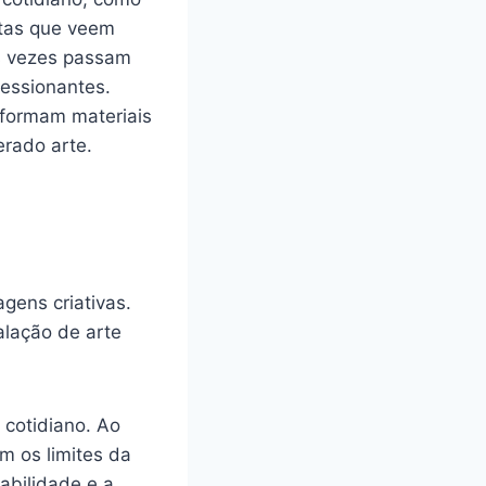
istas que veem
s vezes ‌passam
ressionantes.
sformam materiais
erado arte.
agens criativas.
lação ⁣de arte
 cotidiano. Ao⁣
 os limites ‌da
bilidade e a