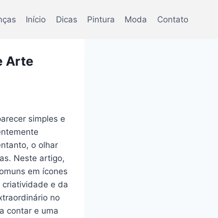
nças
Início
Dicas
Pintura
Moda
Contato
 Arte
parecer simples e
uentemente
ntanto, o olhar
s.​ Neste artigo,​
comuns⁢ em‍ ícones
 ‍criatividade e da
traordinário⁤ no
 a ​contar e uma