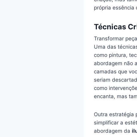
própria essência
Técnicas Cri
Transformar peças
Uma das ​técnicas
como pintura, tec
abordagem‍ não ‌a
camadas que você
seriam descartad
como intervenções
encanta, mas tam
Outra‌ estratégia 
simplificar a ⁣est
abordagem da
il