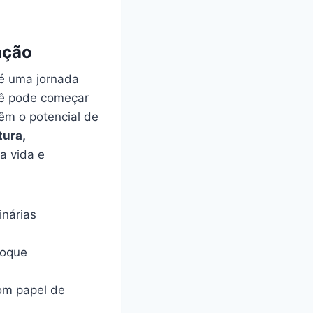
ação
é uma⁤ jornada
cê pode começar⁣
têm o potencial de
tura,
 ⁣vida e
inárias
toque
m papel de ​