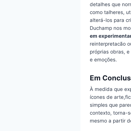
detalhes que nor
como talheres, ut
alterá-los para⁤ c
Duchamp nos most
em experimenta
reinterpretacão 
próprias obras, e
e ‍emoções.
Em Conclus
À medida que⁣ ex
ícones de‌ arte,fi
⁣simples​ que pare
contexto, torna-s
mesmo a partir d