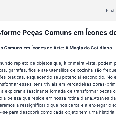
Fina
sforme Peças Comuns em Ícones de
s​ Comuns em Ícones de Arte: A Magia do Cotidiano
do repleto ⁢de objetos que,⁢ à ⁤primeira vista, podem 
cas, garrafas, fios e até utensílios‍ de cozinha são freq
es práticas,​ esquecendo⁢ seu potencial escondido. No⁢ e
ansformar esses itens ⁣triviais em verdadeiras ‍obras-prima
a explorar‍ a fascinante jornada de ​transformar peças⁢ 
o a beleza que ⁤reside ⁤em nossa rotina diária.Através da
emos a ressignificar o ⁤que nos cerca e ⁢a enxergar o ‌ex
e-se⁢ para descobrir como ‍cada objeto tem ⁣uma história