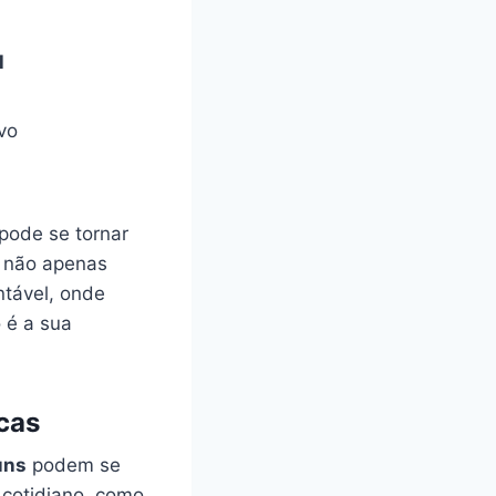
l
vo
pode se tornar⁣
cê não apenas
tável,⁣ onde
 é a ‍sua
cas
uns
podem se
 cotidiano, como