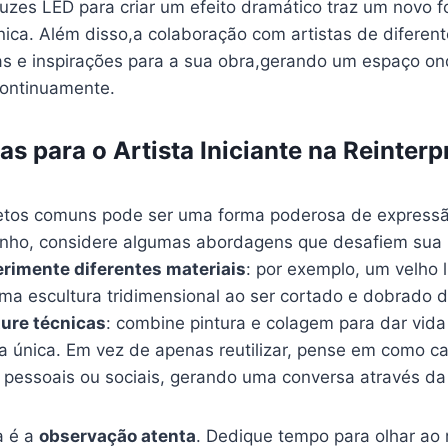
 luzes LED para‌ criar⁤ um efeito‍ dramático traz ⁤um novo
nica. Além disso,a colaboração com artistas‌ de diferent
as e inspirações para a sua obra,gerando ‌um espaço ond
continuamente.
as ‍para o​ Artista Iniciante na Reinter
etos comuns ‍pode ser uma forma poderosa de expressão ‍
minho, considere algumas ‌abordagens que desafiem‍ sua‌
rimente diferentes materiais
: por exemplo, um velho 
ma escultura tridimensional ao ser‌ cortado e dobrado 
ure técnicas
: combine pintura e colagem para dar vida
a ​única. ​Em ⁤vez de apenas reutilizar, pense ⁣em como c
s pessoais ou ‌sociais, gerando‍ uma conversa através da‌
a⁢ é a
observação atenta
. ⁢Dedique​ tempo para olhar ao 