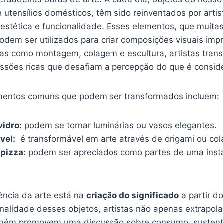
e utensílios domésticos, têm ‍sido reinventados por art
 estética e funcionalidade. Esses elementos,​ que muita
dem ser‍ utilizados‍ para criar composições visuais imp
cas como montagem, colagem e escultura, artistas tran
ssões‍ ricas que‍ desafiam a percepção do que é consid
entos comuns que podem ser ⁤transformados‍ incluem:
vidro:
podem se tornar luminárias‍ ou vasos elegantes.
vel:
⁤ é ⁤transformável em ⁢arte através de origami ou⁣ col
 pizza:
podem ser ​apreciados como⁤ partes de uma insta
ncia ⁤da arte ‌está na
criação⁢ do significado
a partir do
nalidade desses objetos,⁣ artistas não apenas extrapolam
bém promovem uma ‍discussão sobre consumo, sustenta