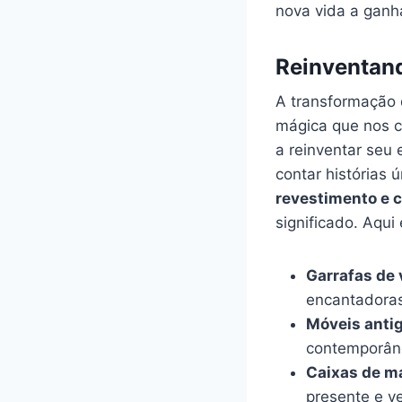
nova vida a ganhar
Reinventand
A ⁢transformação 
mágica que nos c
a reinventar seu 
⁤contar ⁢histórias
revestimento e 
significado. Aqui
Garrafas de⁤ 
encantadora
Móveis anti
contemporân
Caixas ​de m
presente e ve