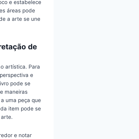
 foco e estabelece
es ‌áreas pode​
e‌ a arte se⁣ une
pretação de
artística. Para​
 perspectiva e
livro pode se
de maneiras
 a uma⁤ peça que
ada item​ pode se
 arte.
redor e notar