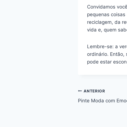
Convidamos você ⁢
pequenas coisas e
‍reciclagem, da r
vida e, quem‍ sab
Lembre-se: ‌a ver
ordinário. Então,​ 
pode estar escond
Navegação
ANTERIOR
de
Pinte Moda com Emoç
Post