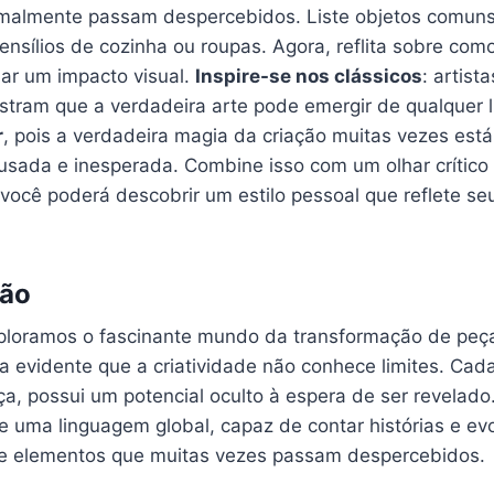
malmente​ passam despercebidos. Liste objetos comun
ensílios de cozinha ou ​roupas. Agora, reflita sobre com
riar um impacto visual.
Inspire-se‌ nos clássicos
: artist
ram que‌ a verdadeira‍ arte‍ pode emergir de qualquer 
r
, pois ⁤a verdadeira magia da⁤ criação muitas vezes es
ousada e inesperada. Combine isso com um olhar crítico
 você⁢ poderá ‍descobrir ‌um estilo pessoal que reflete ⁢
ão
ploramos⁤ o fascinante mundo da transformação de pe
ca ⁣evidente que a criatividade⁣ não conhece limites. Cad
ça, possui um potencial ⁤oculto à espera de ser revelado.
e uma⁤ linguagem global, capaz ‍de contar histórias e ev
e elementos que muitas‌ vezes passam ​despercebidos.