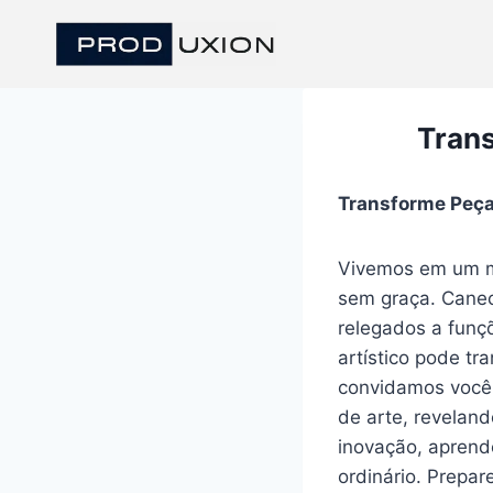
Pular
para
o
Conteúdo
Tran
Transforme Peça
Vivemos em um mun
sem⁢ graça.‌ Cane
relegados a funçõ
artístico pode ‍tr
convidamos você ⁣
de arte,⁢ reveland
inovação, aprender
ordinário. Prepar