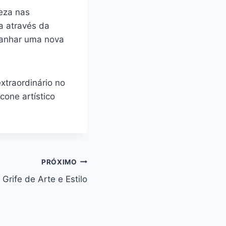
leza nas
a através da
anhar‍ uma‍ nova
traordinário ‌no
cone artístico‍
PRÓXIMO
 Grife de Arte e Estilo