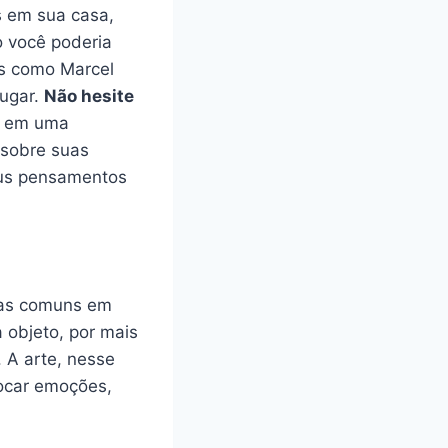
s em sua casa,
o você poderia
as ⁣como Marcel
lugar.
Não hesite
tá em uma
 sobre suas
seus ​pensamentos
ças comuns em
a objeto, por mais
 A ‌arte, nesse
ocar⁣ emoções,