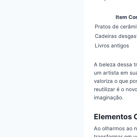
Item C
Pratos de cerâm
Cadeiras desgas
Livros antigos
A beleza dessa ⁤t
um ⁢artista em su
valoriza o que‍ 
reutilizar é o nov
imaginação.
Elementos C
Ao olharmos ao ⁤
‍transformar em v