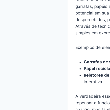
garrafas, papéis 
potencial em ⁣sua
despercebidos, po
Através de técni
simples em expre
Exemplos de elem
Garrafas de 
Papel reciclá
seletores de
interativa.
A verdadeira essê
repensar a funcio
criação, mas tam