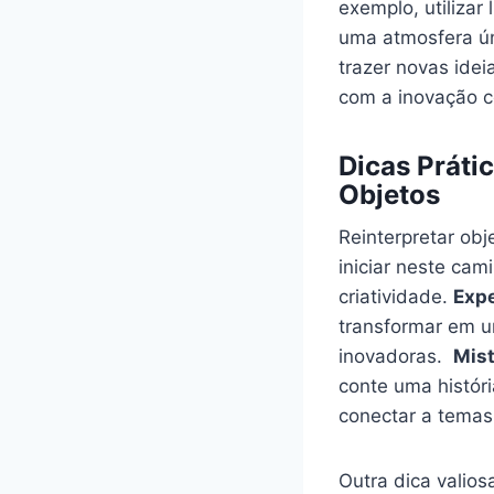
‌exemplo, utilizar
uma‌ atmosfera ​ú
trazer novas idei
com a inovação 
Dicas Prátic
Objetos
Reinterpretar obj
iniciar neste⁤ ca
criatividade.
Expe
⁤transformar em u
inovadoras. ​
Mist
conte uma históri
⁤conectar a⁣ tema
Outra ​dica valios